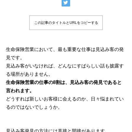
100年時代を生き切る】
100年時代を生き切
2021.08.10
2021.08.01
この記事のタイトルとURLをコピーする
生命保険営業において、最も重要な仕事は見込み客の発
見です。
見込み客がいなければ、どんなにすばらしい話も披露す
る場所がありません。
生命保険営業の仕事の
8
割は、見込み客の発見であると
生前贈与が積極的に行われている地域は沖
言われます。
縄・北海道【ニーズ別知識】
どうすれば新しいお客様に会えるのか、日々悩まれてい
2021.06.06
るのではないでしょうか。
見込み客発見の方法には直接と間接があります。