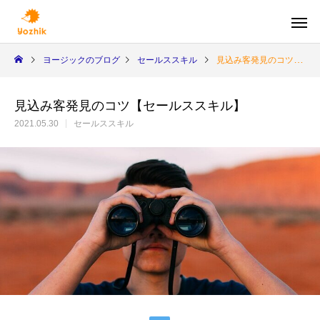
ヨージックのブログ
セールススキル
見込み客発見のコツ【セールススキル】
見込み客発見のコツ【セールススキル】
2021.05.30
セールススキル
人生100年時代
ニー
個人向け
資産凍結させないために（その３）【人生
資産凍結させないた
保険営業向けセールスサポート