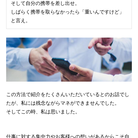
研修の終わり方【研修構築のコツ】
研修依頼者の要望を
そして自分の携帯を差し出せ。
構築のコツ】
しばらく携帯を取らなかったら「重いんですけど」
と言え。
2021.10.03
2021.05.14
この方法で紹介をたくさんいただいているとのお話でし
たが、私には残念ながらマネができませんでした。
そして
この時、私は思いました。
仕事に対する集中力やお客様への想いがあるからこそ自