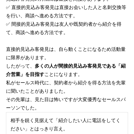
✅ 直接的見込み客発見は直接お会いした人と名刺交換等
を行い、商談へ進める方法です。
✅ 間接的見込み客発見は友人や既契約者から紹介を得
て、商談へ進める方法です。
見込み客発見のコツ２【セールススキル】
見込み客発見のコツ
直接的見込み客発見は、自ら動くことになるため活動量
に限界があります。
2021.06.08
2021.05.30
したがって、
多くの人が間接的見込み客発見である「紹
介営業」を目指す
ことになります。
私がセールス時代に、契約者から紹介を得る方法を先輩
に聞いたことがありました。
その先輩は、見た目は怖いですが大変優秀なセールスパ
ーソンでした。
相手を鋭く見据えて「紹介したい人に電話をしてく
ださい」とはっきり言え。