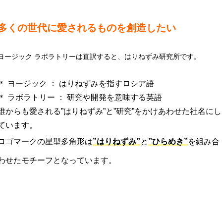
多くの世代に愛されるものを創造したい
ヨージック ラボラトリーは直訳すると、はりねずみ研究所です。
見込み客発見のコツ２【セールススキル】
見込み客発見のコツ
＊ ヨージック ： はりねずみを指すロシア語
＊ ラボラトリー ： 研究や開発を意味する英語
2021.06.08
2021.05.30
誰からも愛される”はりねずみ”と”研究”をかけあわせた社名にし
ています。
ロゴマークの星型多角形は
”はりねずみ”
と
”ひらめき”
を組み合
わせたモチーフとなっています。