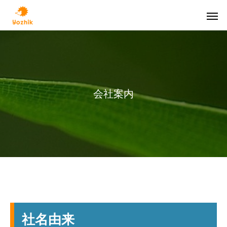
会社案内
人生100年時代
ニー
個人向け
資産凍結させないために（その３）【人生
資産凍結させないた
社名由来
保険営業向けセールスサポート