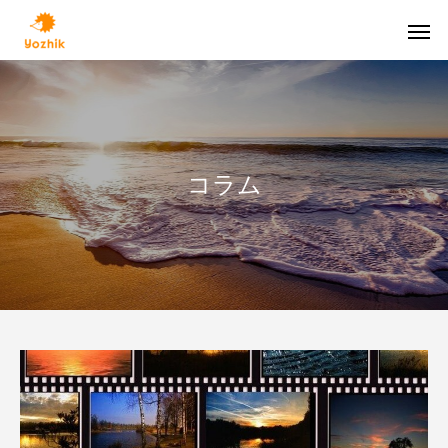
コラム
人生100年時代
ニー
個人向け
資産凍結させないために（その３）【人生
資産凍結させないた
保険営業向けセールスサポート