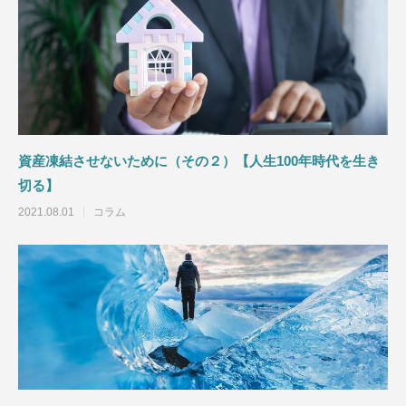
見込み客発見のコツ２【セールススキル】
見込み客発見のコツ
資産凍結させないために（その２）【人生100年時代を生き
切る】
2021.06.08
2021.05.30
2021.08.01
コラム