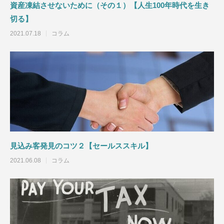
研修の終わり方【研修構築のコツ】
研修依頼者の要望を
資産凍結させないために（その１）【人生100年時代を生き
構築のコツ】
切る】
2021.10.03
2021.05.14
2021.07.18
コラム
見込み客発見のコツ２【セールススキル】
2021.06.08
コラム