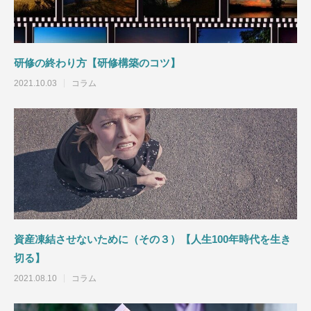
100年時代を生き切る】
100年時代を生き切
2021.08.10
2021.08.01
研修の終わり方【研修構築のコツ】
2021.10.03
コラム
生前贈与が積極的に行われている地域は沖
縄・北海道【ニーズ別知識】
資産凍結させないために（その３）【人生100年時代を生き
2021.06.06
切る】
2021.08.10
コラム