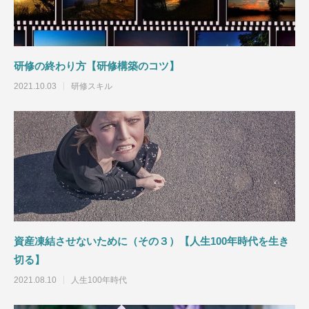
100年時代を生き切る】
100年時代を生き切
2021.08.10
2021.08.01
研修の終わり方【研修構築のコツ】
2021.10.03
研修スキル
生前贈与が積極的に行われている地域は沖
縄・北海道【ニーズ別知識】
2021.06.06
資産凍結させないために（その３）【人生100年時代を生き
切る】
2021.08.10
人生100年時代