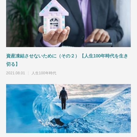
見込み客発見のコツ２【セールススキル】
見込み客発見のコツ
資産凍結させないために（その２）【人生100年時代を生き
2021.06.08
2021.05.30
切る】
2021.08.01
人生100年時代