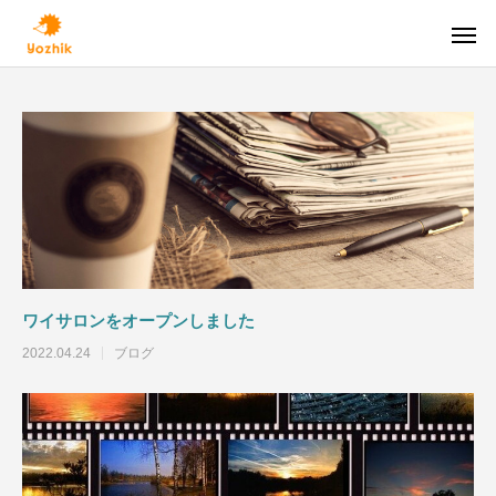
人生100年時代
ニー
ワイサロンをオープンしました
2022.04.24
ブログ
個人向け
資産凍結させないために（その３）【人生
資産凍結させないた
保険営業向けセールスサポート