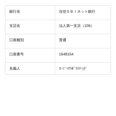
銀行名
住信ＳＢＩネット銀行
支店名
法人第一支店（106）
口座種別
普通
口座番号
1648154
名義人
ﾖｰｼﾞｯｸﾗﾎﾞﾗﾄﾘｰ(ﾄﾞ