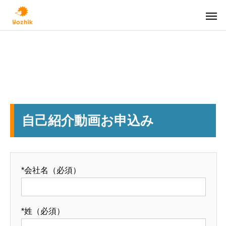
人生100年時代
ニー
自己紹介動画お申込み
*会社名（必須）
個人向け
*姓（必須）
資産凍結させないために（その３）【人生
資産凍結させないた
保険営業向けセールスサポート